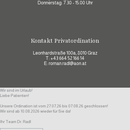
Donnerstag: 7.30 - 15.00 Uhr
Kontakt Privatordination
Leonhardstraße 100a, 8010 Graz
T:
+43 664 52 166 14
E:
roman.radl@aon.at
Wir sind im Urlaub!
Liebe Patienten!
Unsere Ordination ist vom 27.07.26 bis 07.08.26 geschlossen!
Wir sind ab 10.08.2026 wieder für Sie da!
Ihr Team Dr. Radl