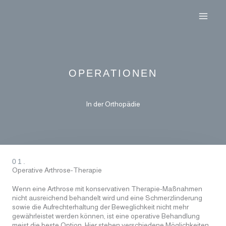
Zum
Inhalt
springen
OPERATIONEN
In der Orthopädie
01.
Operative Arthrose-Therapie
Wenn eine Arthrose mit konservativen Therapie-Maßnahmen
nicht ausreichend behandelt wird und eine Schmerzlinderung
sowie die Aufrechterhaltung der Beweglichkeit nicht mehr
gewährleistet werden können, ist eine operative Behandlung
meist die beste Option. Hier stehen verschiedene Möglichkeiten